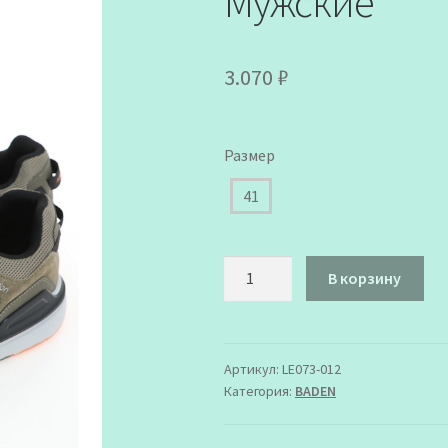
Мужские
3.070
₽
Размер
41
Количество
В корзину
товара
LE073-
012
Кроссовки
Артикул:
LE073-012
Категория:
BADEN
BADEN
Мужские