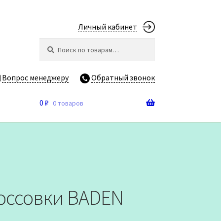
Личный кабинет
Искать:
Поиск
Вопрос менеджеру
Обратный звонок
0
₽
0 товаров
россовки BADEN