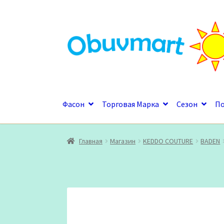
Перейти
Перейти
к
к
навигации
содержимому
Фасон
Торговая Марка
Сезон
П
Главная
Магазин
KEDDO COUTURE
BADEN