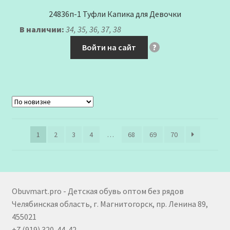
24836п-1 Туфли Капика для Девочки
В наличии:
34, 35, 36, 37, 38
Войти на сайт
?
1
2
3
4
…
68
69
70
Obuvmart.pro - Детская обувь оптом без рядов
Челябинская область, г. Магнитогорск, пр. Ленина 89,
455021
+7 (919) 320-44-42