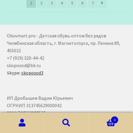
1
2
3
4
5
6
7
Obuvmart.pro - Детская обувь оптом без рядов
Челябинская область, г. Магнитогорск, пр. Ленина 89,
455021
+7 (919) 320-44-42
skopoxod@bk.ru
Skype:
skopoxod3
ИП Дробышев Вадим Юрьевич
ОГРНИП 313745629000042
ИНН 744513189515
0
Искать:
Поиск