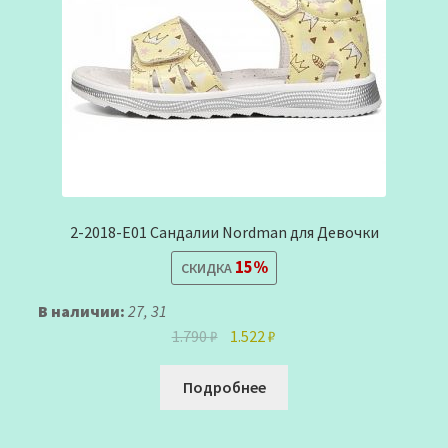
2-2018-Е01 Сандалии Nordman для Девочки
15%
СКИДКА
В наличии:
27, 31
Первоначальная
Текущая
1.790
₽
1.522
₽
цена
цена:
составляла
1.522 ₽.
Подробнее
1.790 ₽.