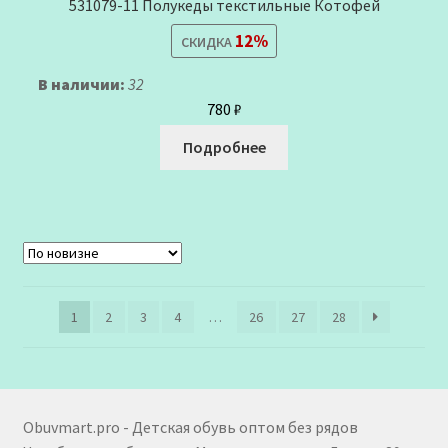
531079-11 Полукеды текстильные Котофей
12%
СКИДКА
В наличии:
32
780
₽
Подробнее
1
2
3
4
…
26
27
28
Obuvmart.pro - Детская обувь оптом без рядов