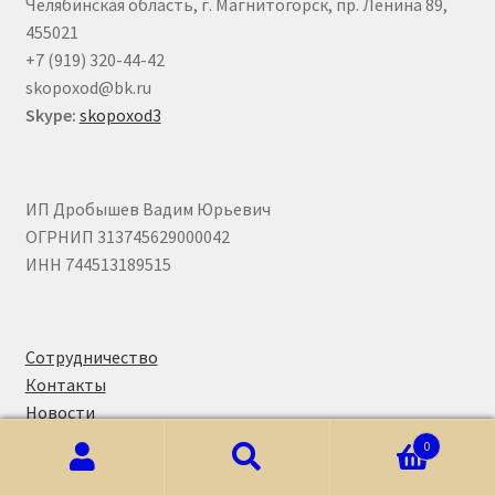
Челябинская область, г. Магнитогорск, пр. Ленина 89,
455021
+7 (919) 320-44-42
skopoxod@bk.ru
Skype:
skopoxod3
ИП Дробышев Вадим Юрьевич
ОГРНИП 313745629000042
ИНН 744513189515
Сотрудничество
Контакты
Новости
Публичная оферта
0
Искать:
Поиск