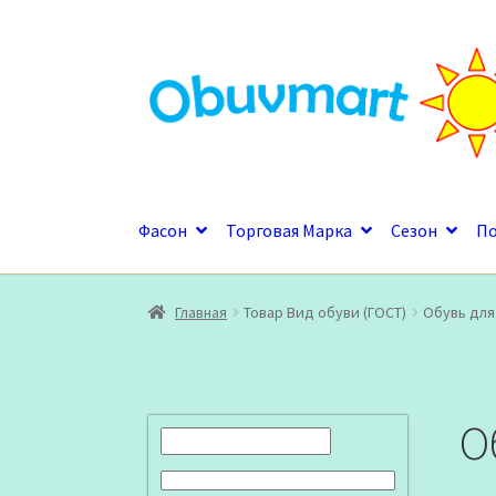
Перейти
Перейти
к
к
навигации
содержимому
Фасон
Торговая Марка
Сезон
П
Главная
Товар Вид обуви (ГОСТ)
Обувь для
О