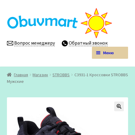
Перейти
Перейти
к
к
навигации
содержимому
Вопрос менеджеру
Обратный звонок
Меню
Obuvmart.pro | Детская обувь мелким оптом
Главная
Магазин
STROBBS
C3931-1 Кроссовки STROBBS
Развер
Мужские
Магазин
вложен
меню
Личный кабинет
🔍