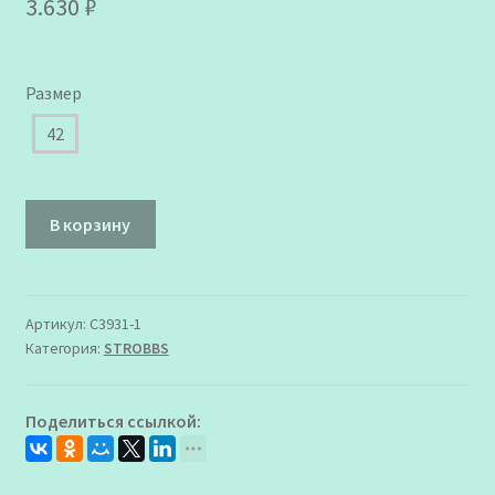
3.630
₽
Размер
42
Количество
В корзину
товара
C3931-
1
Кроссовки
Артикул:
C3931-1
Категория:
STROBBS
STROBBS
Мужские
Поделиться ссылкой: