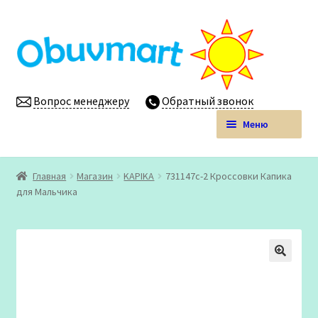
Перейти
Перейти
к
к
навигации
содержимому
Вопрос менеджеру
Обратный звонок
Меню
Obuvmart.pro | Детская обувь мелким оптом
Главная
Магазин
KAPIKA
731147с-2 Кроссовки Капика
Развер
для Мальчика
Магазин
вложен
меню
Личный кабинет
🔍