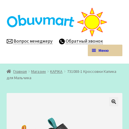
Перейти
Перейти
к
к
навигации
содержимому
Вопрос менеджеру
Обратный звонок
Меню
Obuvmart.pro | Детская обувь мелким оптом
Главная
Магазин
KAPIKA
731088-1 Кроссовки Капика
Развер
для Мальчика
Магазин
вложен
меню
Личный кабинет
🔍