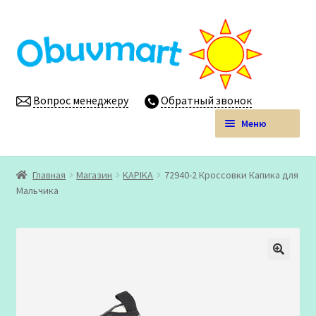
Перейти
Перейти
к
к
навигации
содержимому
Вопрос менеджеру
Обратный звонок
Меню
Obuvmart.pro | Детская обувь мелким оптом
Главная
Магазин
KAPIKA
72940-2 Кроссовки Капика для
Развер
Мальчика
Магазин
вложен
меню
Личный кабинет
🔍