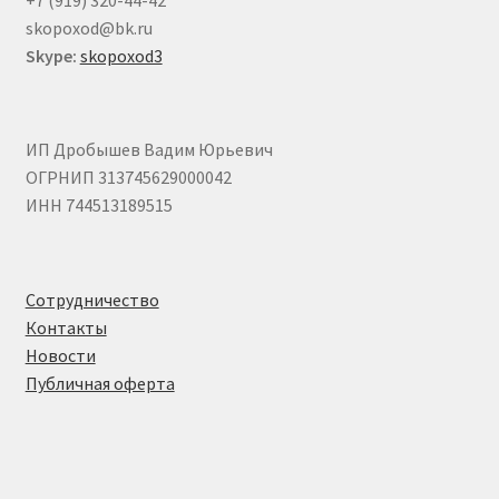
+7 (919) 320-44-42
skopoxod@bk.ru
Skype:
skopoxod3
ИП Дробышев Вадим Юрьевич
ОГРНИП 313745629000042
ИНН 744513189515
Сотрудничество
Контакты
Новости
Публичная оферта