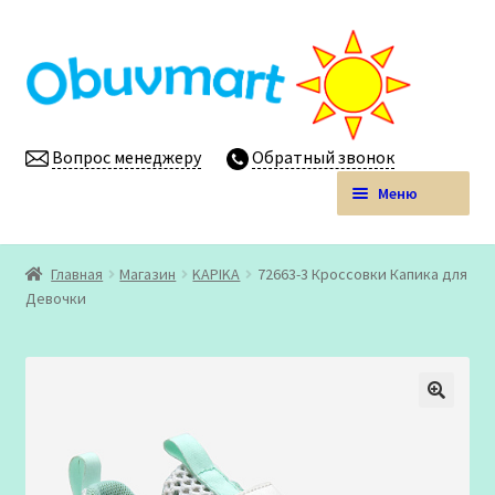
Перейти
Перейти
к
к
навигации
содержимому
Вопрос менеджеру
Обратный звонок
Меню
Obuvmart.pro | Детская обувь мелким оптом
Главная
Магазин
KAPIKA
72663-3 Кроссовки Капика для
Развер
Девочки
Магазин
вложен
меню
Личный кабинет
🔍