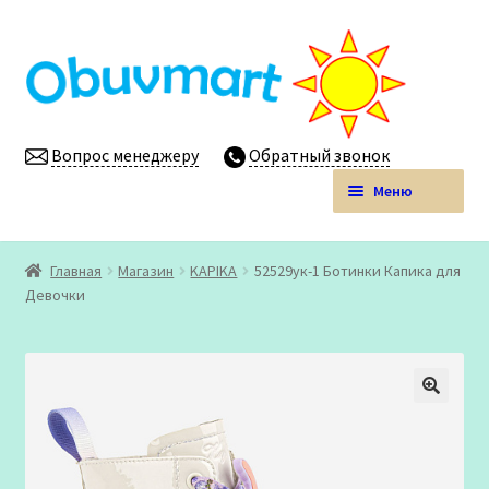
Перейти
Перейти
к
к
навигации
содержимому
Вопрос менеджеру
Обратный звонок
Меню
Obuvmart.pro | Детская обувь мелким оптом
Главная
Магазин
KAPIKA
52529ук-1 Ботинки Капика для
Развер
Девочки
Магазин
вложен
меню
Личный кабинет
🔍