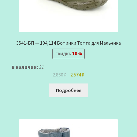
3541-БП — 104,114 Ботинки Тотта для Мальчика
10%
СКИДКА
В наличии:
31
Первоначальная
Текущая
2.860
₽
2.574
₽
цена
цена:
составляла
2.574 ₽.
Подробнее
2.860 ₽.