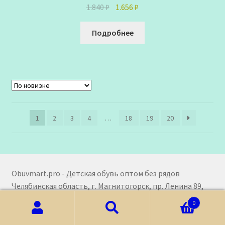
Первоначальная
Текущая
1.840
₽
1.656
₽
цена
цена:
составляла
1.656 ₽.
Подробнее
1.840 ₽.
1
2
3
4
…
18
19
20
Obuvmart.pro - Детская обувь оптом без рядов
Челябинская область, г. Магнитогорск, пр. Ленина 89,
455021
0
+7 (919) 320-44-42
Искать:
Поиск
skopoxod@bk.ru