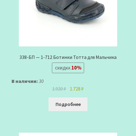
338-БП — 1-712 Ботинки Тотта для Мальчика
10%
СКИДКА
В наличии:
30
Первоначальная
Текущая
1.920
₽
1.728
₽
цена
цена:
составляла
1.728 ₽.
Подробнее
1.920 ₽.