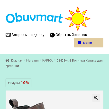
Перейти
Перейти
к
к
навигации
содержимому
Вопрос менеджеру
Обратный звонок
Меню
Obuvmart.pro | Детская обувь мелким оптом
Главная
Магазин
KAPIKA
52459ук-1 Ботинки Капика для
Развер
Девочки
Магазин
вложен
меню
Личный кабинет
10%
СКИДКА
🔍