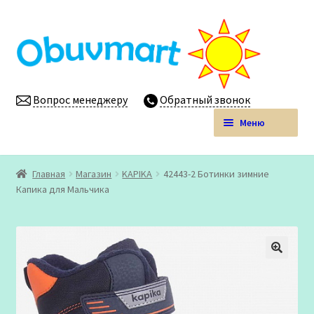
Перейти
Перейти
к
к
навигации
содержимому
Вопрос менеджеру
Обратный звонок
Меню
Obuvmart.pro | Детская обувь мелким оптом
Главная
Магазин
KAPIKA
42443-2 Ботинки зимние
Развер
Капика для Мальчика
Магазин
вложен
меню
Личный кабинет
🔍