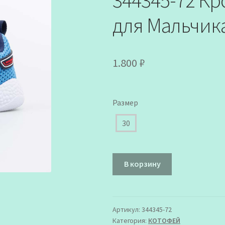
344345-72 К
для Мальчик
1.800
₽
Размер
30
Количество
В корзину
товара
344345-
72
Кроссовки
Артикул:
344345-72
Категория:
КОТОФЕЙ
Котофей