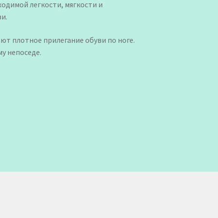
одимой легкости, мягкости и
ви.
ют плотное прилегание обуви по ноге.
у непоседе.