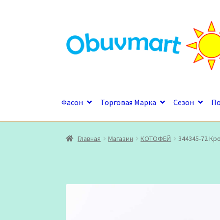
Перейти
Перейти
к
к
навигации
содержимому
Фасон
Торговая Марка
Сезон
П
Главная
Магазин
КОТОФЕЙ
344345-72 Кр