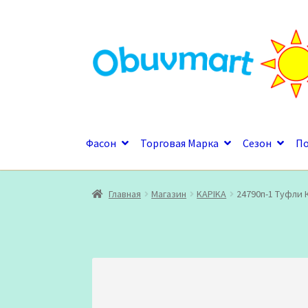
Перейти
Перейти
к
к
навигации
содержимому
Фасон
Торговая Марка
Сезон
П
Главная
Магазин
KAPIKA
24790п-1 Туфли 