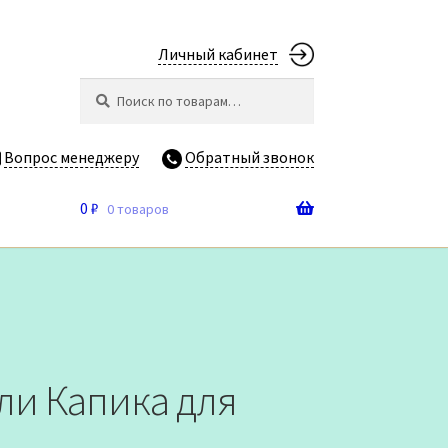
Личный кабинет
Искать:
Поиск
Вопрос менеджеру
Обратный звонок
0
₽
0 товаров
ли Капика для