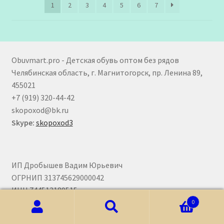
1
2
3
4
5
6
7
Obuvmart.pro - Детская обувь оптом без рядов
Челябинская область, г. Магнитогорск, пр. Ленина 89,
455021
+7 (919) 320-44-42
skopoxod@bk.ru
Skype:
skopoxod3
ИП Дробышев Вадим Юрьевич
ОГРНИП 313745629000042
ИНН 744513189515
0
Искать:
Поиск