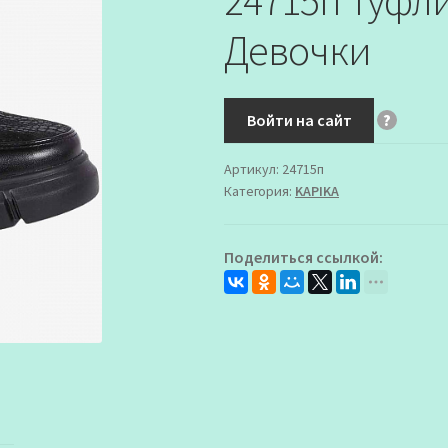
24715п Туфл
Девочки
Войти на сайт
?
Артикул:
24715п
Категория:
KAPIKA
Поделиться ссылкой: