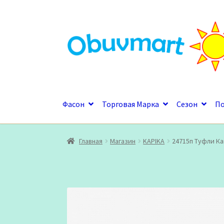
Перейти
Перейти
к
к
навигации
содержимому
Фасон
Торговая Марка
Сезон
П
Главная
Магазин
KAPIKA
24715п Туфли К