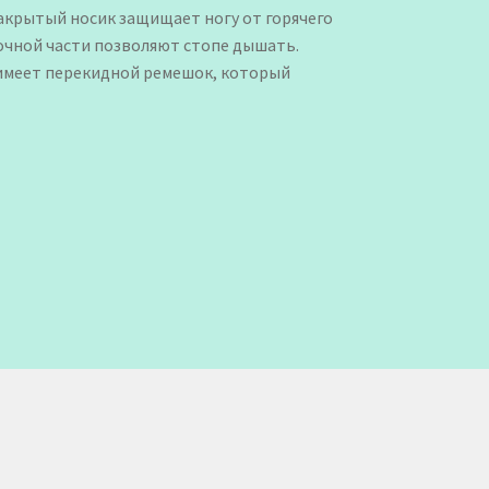
акрытый носик защищает ногу от горячего
зочной части позволяют стопе дышать.
 имеет перекидной ремешок, который