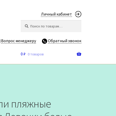
Личный кабинет
Искать:
Поиск
Вопрос менеджеру
Обратный звонок
0
₽
0 товаров
ли пляжные