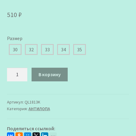
510
₽
Размер
30
32
33
34
35
Количество
В корзину
товара
QL1813K
Туфли
пляжные
Артикул:
QL1813K
Категория:
АHТИЛОПА
Антилопа
для
Девочки
Поделиться ссылкой:
розовый