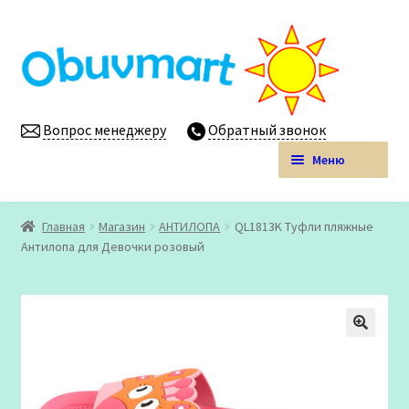
Перейти
Перейти
к
к
навигации
содержимому
Вопрос менеджеру
Обратный звонок
Меню
Obuvmart.pro | Детская обувь мелким оптом
Главная
Магазин
АHТИЛОПА
QL1813K Туфли пляжные
Развер
Антилопа для Девочки розовый
Магазин
вложен
меню
Личный кабинет
🔍