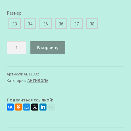
Размер
33
34
35
36
37
38
Количество
В корзину
товара
AL
11332
Полуботинки
Артикул:
AL 11332
Категория:
АHТИЛОПА
Антилопа
для
Мальчика
Поделиться ссылкой: