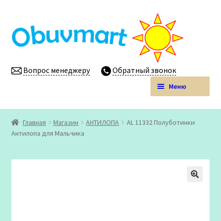
Перейти
Перейти
к
к
навигации
содержимому
Вопрос менеджеру
Обратный звонок
Меню
Obuvmart.pro | Детская обувь мелким оптом
Главная
Магазин
АHТИЛОПА
AL 11332 Полуботинки
Развер
Антилопа для Мальчика
Магазин
вложен
меню
Личный кабинет
🔍