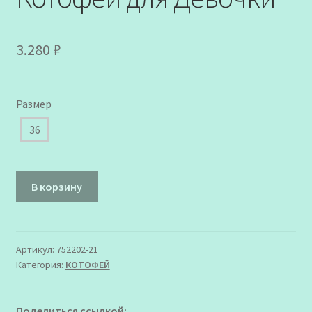
3.280
₽
Размер
36
Количество
В корзину
товара
752202-
21
Ботинки
Артикул:
752202-21
Категория:
КОТОФЕЙ
Котофей
для
Девочки
Поделиться ссылкой: