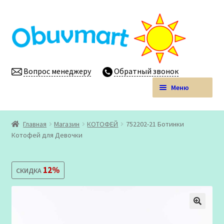
Перейти
Перейти
к
к
навигации
содержимому
Вопрос менеджеру
Обратный звонок
Меню
Obuvmart.pro | Детская обувь мелким оптом
Главная
Магазин
КОТОФЕЙ
752202-21 Ботинки
Развер
Котофей для Девочки
Магазин
вложен
меню
Личный кабинет
12%
СКИДКА
🔍