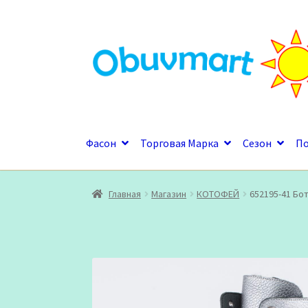
Перейти
Перейти
к
к
навигации
содержимому
Фасон
Торговая Марка
Сезон
П
Главная
Магазин
КОТОФЕЙ
652195-41 Бо