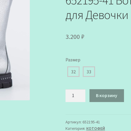
652195-41 Б
для Девочки
3.200
₽
Размер
32
33
Количество
В корзину
товара
652195-
41
Ботинки
Артикул:
652195-41
Категория:
КОТОФЕЙ
Котофей