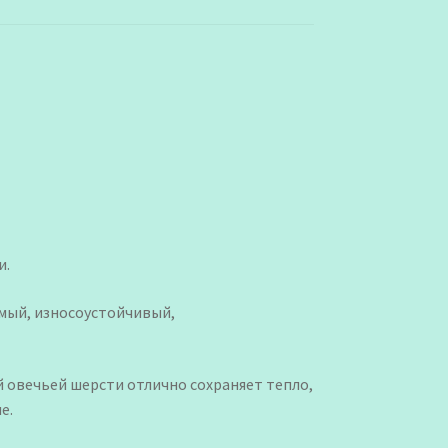
и.
мый, износоустойчивый,
 овечьей шерсти отлично сохраняет тепло,
е.