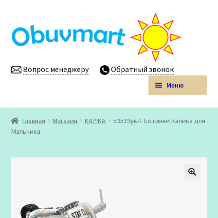
Перейти
Перейти
к
к
навигации
содержимому
Вопрос менеджеру
Обратный звонок
Меню
Obuvmart.pro | Детская обувь мелким оптом
Главная
Магазин
KAPIKA
53519ук-1 Ботинки Капика для
Развер
Мальчика
Магазин
вложен
меню
Личный кабинет
🔍