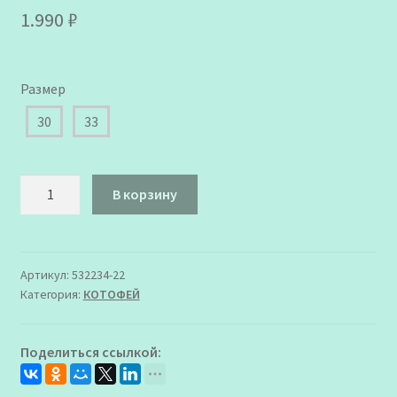
1.990
₽
Размер
30
33
Количество
В корзину
товара
532234-
22
Туфли
Артикул:
532234-22
Категория:
КОТОФЕЙ
Котофей
для
Девочки
Поделиться ссылкой: