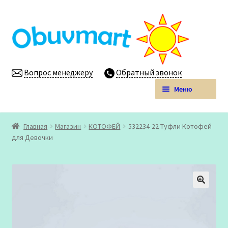
Перейти
Перейти
к
к
навигации
содержимому
Вопрос менеджеру
Обратный звонок
Меню
Obuvmart.pro | Детская обувь мелким оптом
Главная
Магазин
КОТОФЕЙ
532234-22 Туфли Котофей
Развер
для Девочки
Магазин
вложен
меню
Личный кабинет
🔍