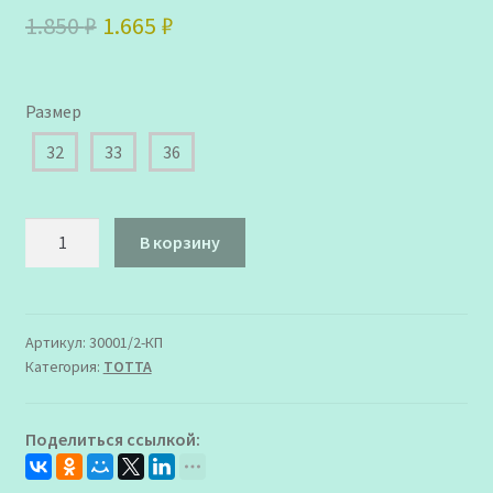
Первоначальная
Текущая
1.850
₽
1.665
₽
цена
цена:
составляла
1.665 ₽.
Размер
1.850 ₽.
32
33
36
Количество
В корзину
товара
30001/2-
КП
-
Артикул:
30001/2-КП
Категория:
ТОТТА
721
Туфли
Тотта
Поделиться ссылкой:
для
Девочки