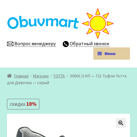
Перейти
Перейти
к
к
навигации
содержимому
Вопрос менеджеру
Обратный звонок
Меню
Obuvmart.pro | Детская обувь мелким оптом
Главная
Магазин
ТОТТА
30001/2-КП — 721 Туфли Тотта
Развер
для Девочки — серый
Магазин
вложен
меню
Личный кабинет
10%
СКИДКА
🔍