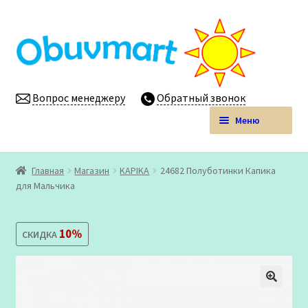
Перейти
Перейти
к
к
навигации
содержимому
Вопрос менеджеру
Обратный звонок
Меню
Obuvmart.pro | Детская обувь мелким оптом
Главная
Магазин
KAPIKA
24682 Полуботинки Капика
Развер
для Мальчика
Магазин
вложен
меню
Личный кабинет
10%
СКИДКА
🔍