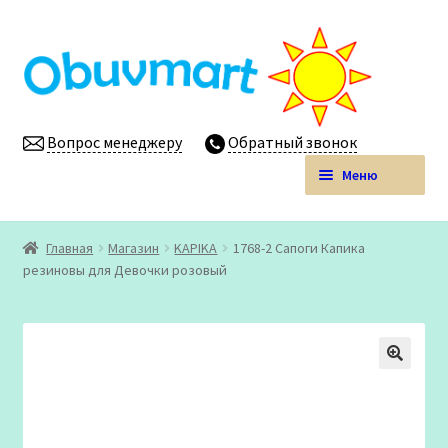
Перейти
Перейти
к
к
навигации
содержимому
Вопрос менеджеру
Обратный звонок
Меню
Obuvmart.pro | Детская обувь мелким оптом
Главная
Магазин
KAPIKA
1768-2 Сапоги Капика
Развер
резиновы для Девочки розовый
Магазин
вложен
меню
Личный кабинет
🔍