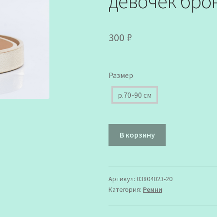
девочек бро
300
₽
Размер
р.70-90 см
Количество
В корзину
товара
03804023-
20
Ремень
Артикул:
03804023-20
Категория:
Ремни
для
девочек
бронзовый