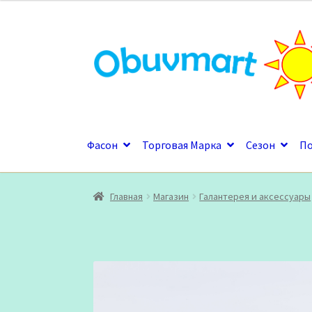
Перейти
Перейти
к
к
навигации
содержимому
Фасон
Торговая Марка
Сезон
П
Главная
Магазин
Галантерея и аксессуары