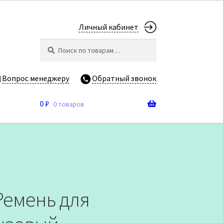
Личный кабинет
Искать:
Поиск
Вопрос менеджеру
Обратный звонок
0
₽
0 товаров
Ремень для