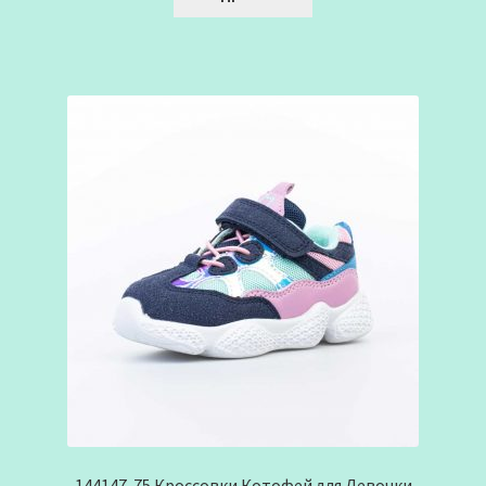
144147-75 Кроссовки Котофей для Девочки