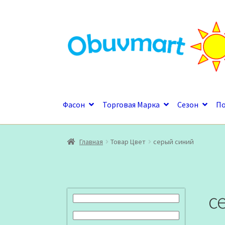
Перейти
Перейти
к
к
навигации
содержимому
Фасон
Торговая Марка
Сезон
П
Главная
Товар Цвет
серый синий
с