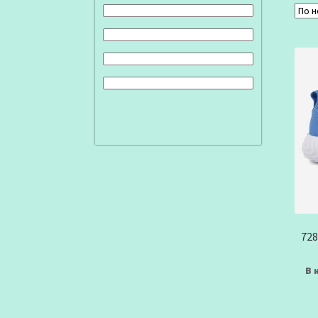
728
В 