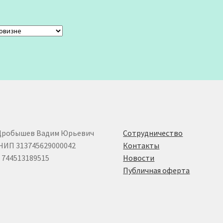
Дробышев Вадим Юрьевич
Сотрудничество
НИП 313745629000042
Контакты
744513189515
Новости
Публичная оферта