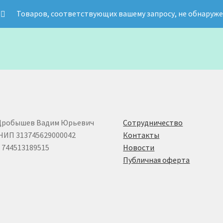
Товаров, соответствующих вашему запросу, не обнаруже
Дробышев Вадим Юрьевич
Сотрудничество
НИП 313745629000042
Контакты
744513189515
Новости
Публичная оферта