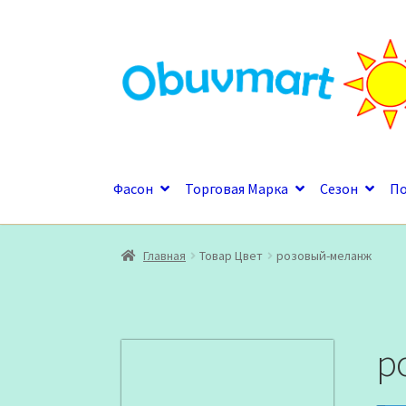
Перейти
Перейти
к
к
навигации
содержимому
Фасон
Торговая Марка
Сезон
П
Главная
Товар Цвет
розовый-меланж
р