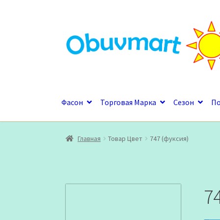
Перейти
Перейти
к
к
навигации
содержимому
Фасон
Торговая Марка
Сезон
П
Главная
Товар Цвет
747 (фуксия)
7