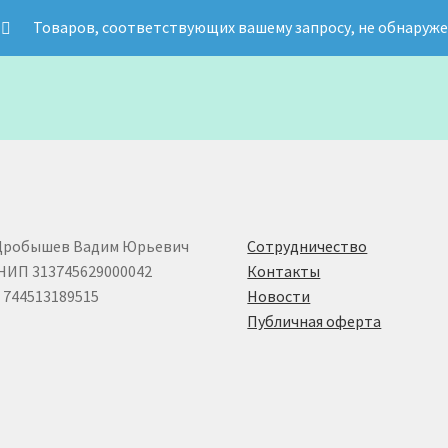
Товаров, соответствующих вашему запросу, не обнаруже
Дробышев Вадим Юрьевич
Сотрудничество
НИП 313745629000042
Контакты
744513189515
Новости
Публичная оферта