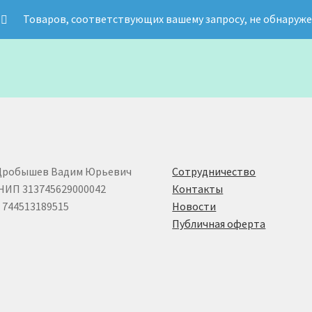
Товаров, соответствующих вашему запросу, не обнаруже
Дробышев Вадим Юрьевич
Сотрудничество
НИП 313745629000042
Контакты
744513189515
Новости
Публичная оферта