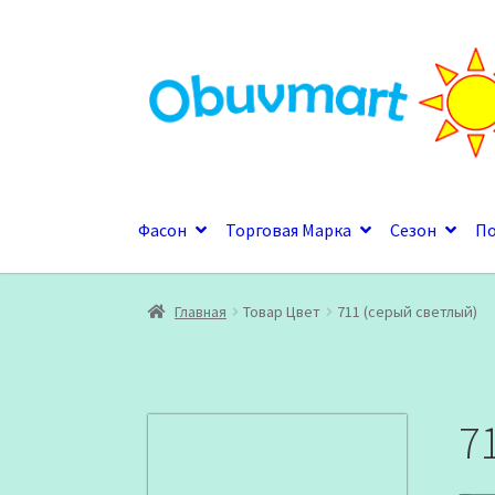
Перейти
Перейти
к
к
навигации
содержимому
Фасон
Торговая Марка
Сезон
П
Главная
Товар Цвет
711 (серый светлый)
7