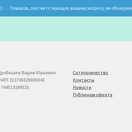
Товаров, соответствующих вашему запросу, не обнаруже
Дробышев Вадим Юрьевич
Сотрудничество
НИП 313745629000042
Контакты
744513189515
Новости
Публичная оферта