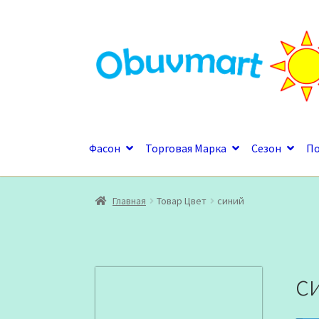
Перейти
Перейти
к
к
навигации
содержимому
Фасон
Торговая Марка
Сезон
П
Главная
Товар Цвет
синий
с