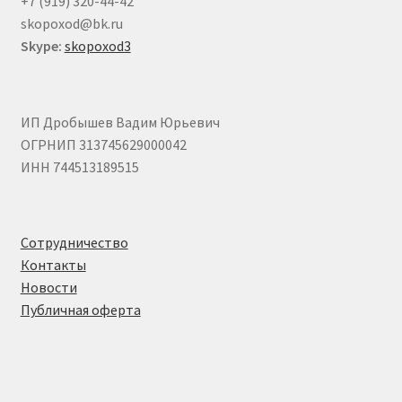
+7 (919) 320-44-42
skopoxod@bk.ru
Skype:
skopoxod3
ИП Дробышев Вадим Юрьевич
ОГРНИП 313745629000042
ИНН 744513189515
Сотрудничество
Контакты
Новости
Публичная оферта