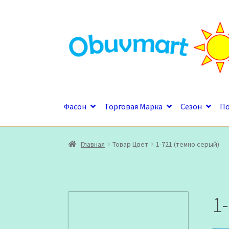
Перейти
Перейти
к
к
навигации
содержимому
Фасон
Торговая Марка
Сезон
П
Главная
Товар Цвет
1-721 (темно серый)
1