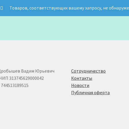
Товаров, соответствующих вашему запросу, не обнаруже
Дробышев Вадим Юрьевич
Сотрудничество
НИП 313745629000042
Контакты
744513189515
Новости
Публичная оферта