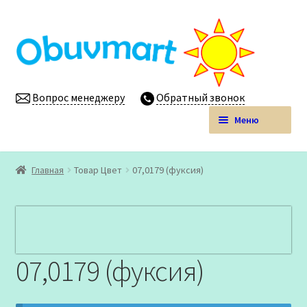
Перейти
Перейти
к
к
навигации
содержимому
Вопрос менеджеру
Обратный звонок
Меню
Obuvmart.pro | Детская обувь мелким оптом
Главная
Товар Цвет
07,0179 (фуксия)
Магазин
Личный кабинет
07,0179 (фуксия)