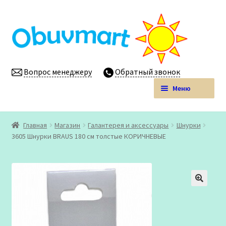
Перейти
Перейти
к
к
навигации
содержимому
Вопрос менеджеру
Обратный звонок
Меню
Obuvmart.pro | Детская обувь мелким оптом
Главная
Магазин
Галантерея и аксессуары
Шнурки
Развер
3605 Шнурки BRAUS 180 см толстые КОРИЧНЕВЫЕ
Магазин
вложен
меню
Личный кабинет
🔍