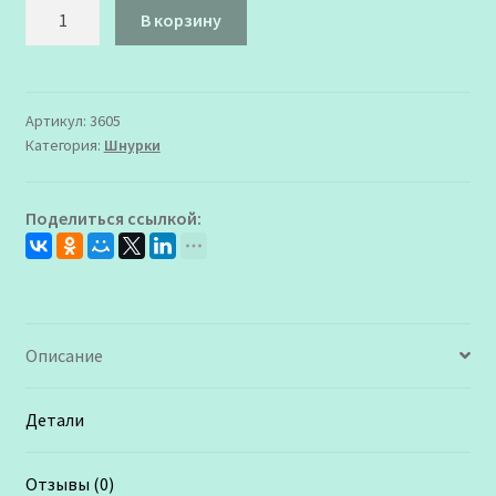
Количество
В корзину
товара
3605
Шнурки
BRAUS
Артикул:
3605
Категория:
Шнурки
180
см
толстые
Поделиться ссылкой:
КОРИЧНЕВЫЕ
Описание
Детали
Отзывы (0)