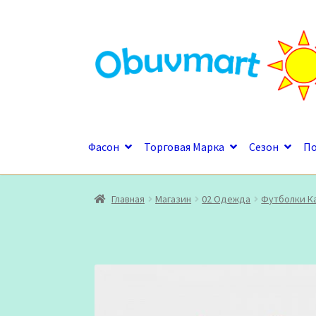
Перейти
Перейти
к
к
навигации
содержимому
Фасон
Торговая Марка
Сезон
П
Главная
Магазин
02 Одежда
Футболки К