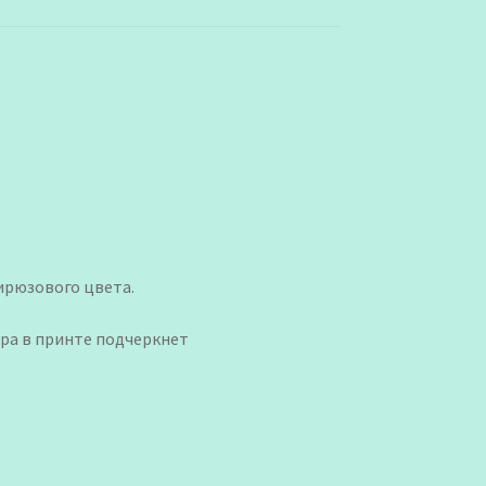
ирюзового цвета.
ера в принте подчеркнет