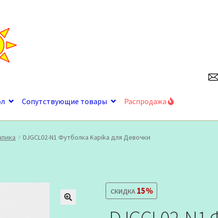
ол
Сопутствующие товары
Распродажа
апика
DJGCL02-N1 Футболка Kapika для Девочки
15%
СКИДКА
🔍