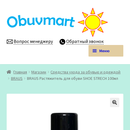
Перейти
Перейти
к
к
навигации
содержимому
Вопрос менеджеру
Обратный звонок
Меню
Obuvmart.pro | Детская обувь мелким оптом
Главная
Магазин
Средства ухода за обувью и одеждой
Развер
BRAUS
BRAUS Растяжитель для обуви SHOE STRECH 100мл
Магазин
вложен
меню
Личный кабинет
🔍