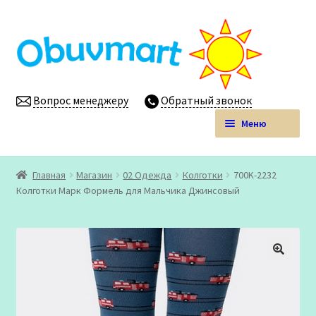
Перейти
Перейти
к
к
навигации
содержимому
Вопрос менеджеру
Обратный звонок
Меню
Obuvmart.pro | Детская обувь мелким оптом
Главная
Магазин
02 Одежда
Колготки
700K-2232
Развер
Колготки Марк Формель для Мальчика Джинсовый
Магазин
вложен
меню
Личный кабинет
🔍