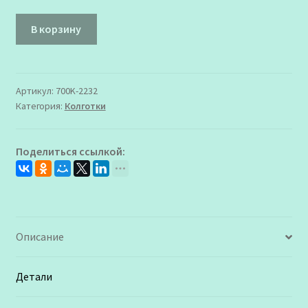
Количество
В корзину
товара
700K-
2232
Колготки
Артикул:
700K-2232
Категория:
Колготки
Марк
Формель
для
Поделиться ссылкой:
Мальчика
Джинсовый
Описание
Детали