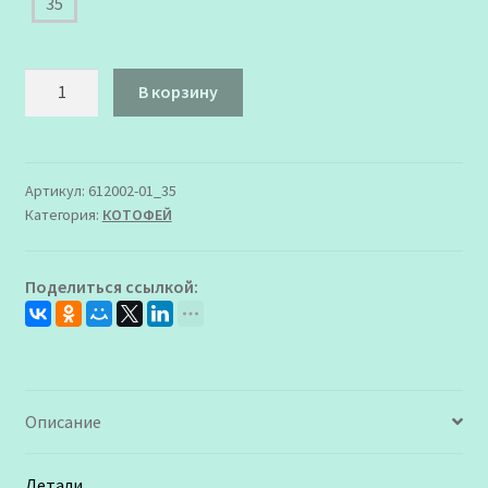
35
Количество
В корзину
товара
612002-
01_35
Чешки
Артикул:
612002-01_35
Категория:
КОТОФЕЙ
Котофей
белые
Поделиться ссылкой:
Описание
Детали