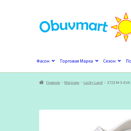
Перейти
Перейти
к
к
навигации
содержимому
Фасон
Торговая Марка
Сезон
П
Главная
Магазин
Lucky Land
3723 M-S-EVA