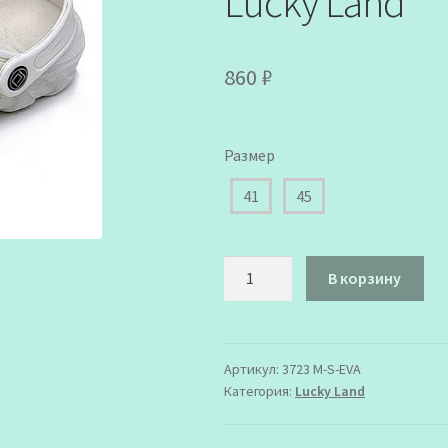
Lucky Land
860
₽
Размер
41
45
Количество
В корзину
товара
3723
M-
S-
Артикул:
3723 M-S-EVA
Категория:
Lucky Land
EVA
Туфли
пляжные