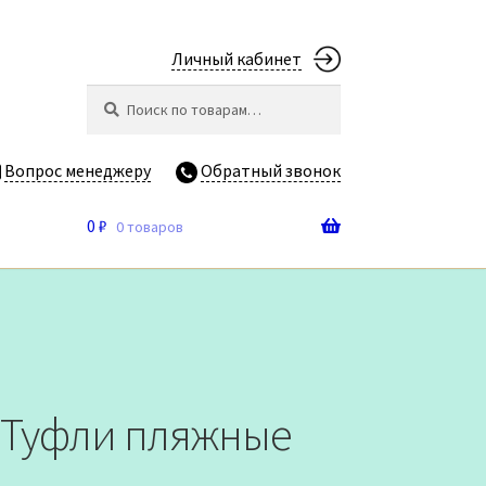
Личный кабинет
Искать:
Поиск
Вопрос менеджеру
Обратный звонок
0
₽
0 товаров
A Туфли пляжные