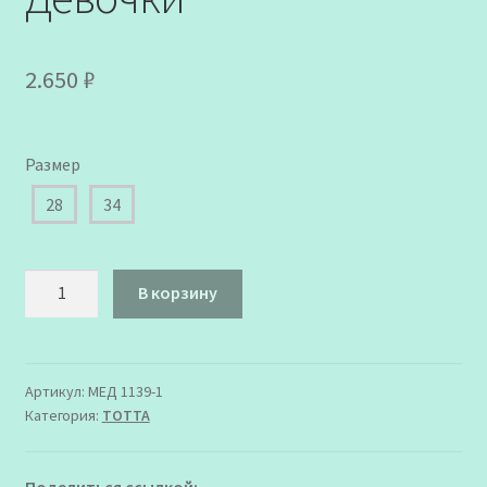
2.650
₽
Размер
28
34
Количество
В корзину
товара
1139-
1
-
Артикул:
МЕД 1139-1
Категория:
ТОТТА
99,217
Туфли
летние