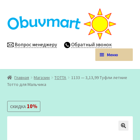
Перейти
Перейти
к
к
навигации
содержимому
Вопрос менеджеру
Обратный звонок
Меню
Obuvmart.pro | Детская обувь мелким оптом
Главная
Магазин
ТОТТА
1133 — 3,13,99 Туфли летние
Развер
Тотто для Мальчика
Магазин
вложен
меню
Личный кабинет
10%
СКИДКА
🔍