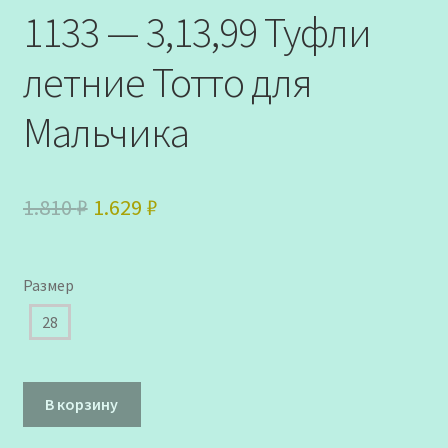
1133 — 3,13,99 Туфли
летние Тотто для
Мальчика
Первоначальная
Текущая
1.810
₽
1.629
₽
цена
цена:
составляла
1.629 ₽.
Размер
1.810 ₽.
28
Количество
В корзину
товара
1133