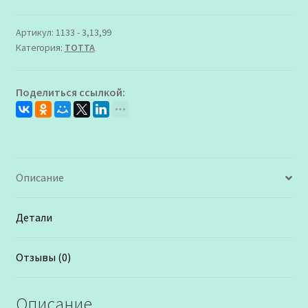
-
3,13,99
Артикул:
1133 - 3,13,99
Категория:
ТОТТА
Туфли
летние
Тотто
Поделиться ссылкой:
для
Мальчика
Описание
Детали
Отзывы (0)
Описание