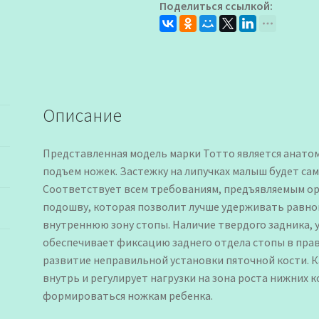
Поделиться ссылкой:
для
Девочки
Описание
Представленная модель марки Тотто является анато
подъем ножек. Застежку на липучках малыш будет сам
Соответствует всем требованиям, предъявляемым о
подошву, которая позволит лучше удерживать равн
внутреннюю зону стопы. Наличие твердого задника, 
обеспечивает фиксацию заднего отдела стопы в пр
развитие неправильной установки пяточной кости. К
внутрь и регулирует нагрузки на зона роста нижних 
формироваться ножкам ребенка.