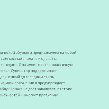
мической обувью и предназначена на любой
 с легкостью снимать и одевать.
ртопедами. Она имеет жестко-эластичную
овесие. Супинатор поддерживает
удлиненный до середины стопы,
авильном положении и предупреждает
аблук Томаса не дает заваливаться стопе
конечностей. Помогает правильно