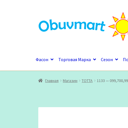
Перейти
Перейти
к
к
навигации
содержимому
Фасон
Торговая Марка
Сезон
П
Главная
Магазин
ТОТТА
1133 — 099,700,9