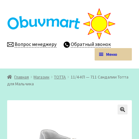
Перейти
Перейти
к
к
навигации
содержимому
Вопрос менеджеру
Обратный звонок
Меню
Obuvmart.pro | Детская обувь мелким оптом
Главная
Магазин
ТОТТА
11/4-КП — 711 Сандалии Тотта
Развер
для Мальчика
Магазин
вложен
меню
Личный кабинет
🔍