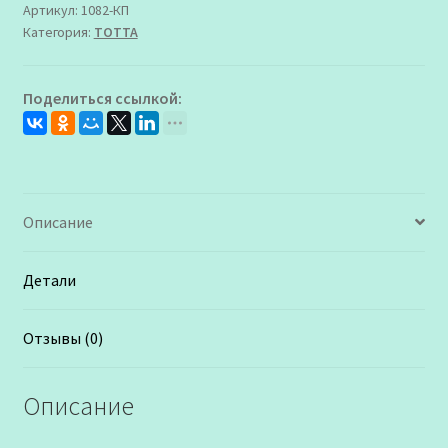
-
Артикул:
1082-КП
Категория:
ТОТТА
217,99,537,056
Туфли
летние
Поделиться ссылкой:
Тотто
для
Девочки
Описание
Детали
Отзывы (0)
Описание