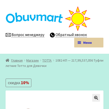
Перейти
Перейти
к
к
навигации
содержимому
Вопрос менеджеру
Обратный звонок
Меню
Obuvmart.pro | Детская обувь мелким оптом
Главная
Магазин
ТОТТА
1082-КП — 217,99,537,056 Туфли
Развер
летние Тотто для Девочки
Магазин
вложен
меню
Личный кабинет
10%
СКИДКА
🔍