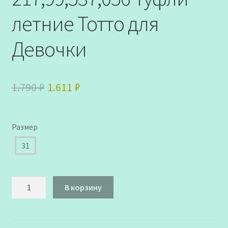
летние Тотто для
Девочки
Первоначальная
Текущая
1.790
₽
1.611
₽
цена
цена:
составляла
1.611 ₽.
Размер
1.790 ₽.
31
Количество
В корзину
товара
1082-
КП